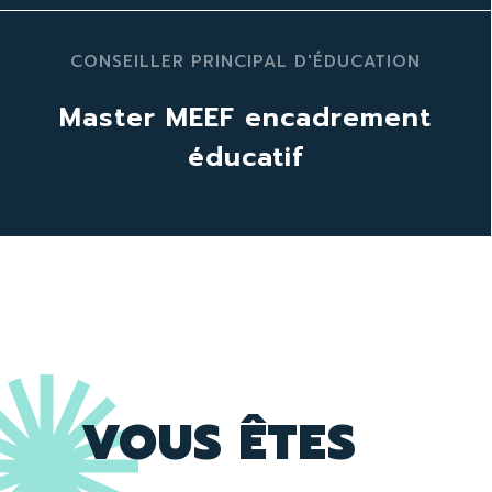
CONSEILLER PRINCIPAL D'ÉDUCATION
rise d'études
Master MEEF encadrement
idation des acquis - VAE, VES et VAPP
éducatif
ls de la formation
riptions
te de formation
didatures 2026
VOUS ÊTES