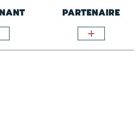
GNANT
PARTENAIRE
En
En
plus
savoir plus