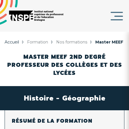
Panneau de gestion des cookies
au
d'Ariane
contenu
DE
principal
PAGE
Accueil
Formation
Nos formations
Master MEEF 2
MASTER MEEF 2ND DEGRÉ
PROFESSEUR DES COLLÈGES ET DES
LYCÉES
Histoire - Géographie
RÉSUMÉ DE LA FORMATION