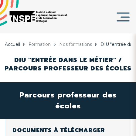
Panneau de gestion des cookies
au
d'Ariane
contenu
DE
principal
PAGE
Accueil
Formation
Nos formations
DIU "entrée dans
DIU "ENTRÉE DANS LE MÉTIER" /
PARCOURS PROFESSEUR DES ÉCOLES
Parcours professeur des
écoles
DOCUMENTS À TÉLÉCHARGER