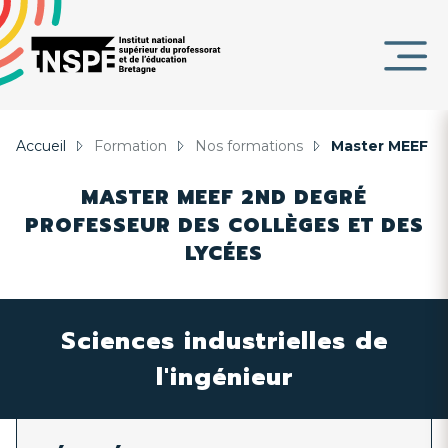
Panneau de gestion des cookies
au
d'Ariane
contenu
DE
principal
PAGE
Accueil
Formation
Nos formations
Master MEEF 2
MASTER MEEF 2ND DEGRÉ
PROFESSEUR DES COLLÈGES ET DES
LYCÉES
Sciences industrielles de
l'ingénieur