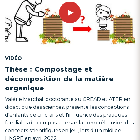
VIDÉO
Thèse : Compostage et
P
a
g
e
s
u
i
v
a
n
t
décomposition de la matière
organique
Valérie Marchal, doctorante au CREAD et ATER en
didactique des sciences, présente les conceptions
d'enfants de cinq ans et l'influence des pratiques
familiales de compostage sur la compréhension des
concepts scientifiques en jeu, lors d'un midi de
l'INSPÉ en avril 2022.