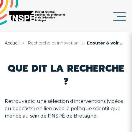
Panneau de gestion des cookies
courante
au
d'Ariane
contenu
DE
principal
PAGE
Accueil
Recherche et innovation
Ecouter & voir ...
QUE DIT LA RECHERCHE
?
Retrouvez ici une sélection d’interventions (vidéos
ou podcasts) en lien avec la politique scientifique
menée au sein de l’INSPÉ de Bretagne.