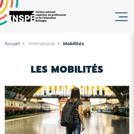
Panneau de gestion des cookies
au
d'Ariane
contenu
DE
principal
PAGE
Accueil
International
Mobilités
LES MOBILITÉS