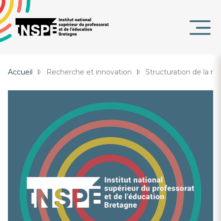
Panneau de gestion des cookies
au
d'Ariane
contenu
DE
principal
PAGE
Accueil
Recherche et innovation
Structuration de la r