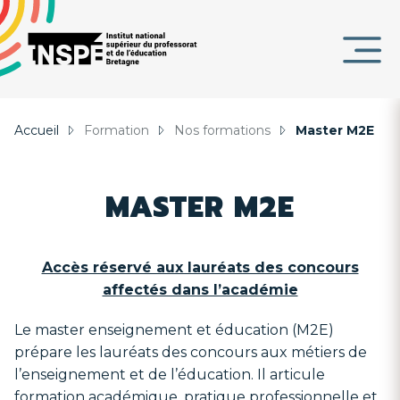
Panneau de gestion des cookies
au
d'Ariane
contenu
DE
principal
PAGE
Accueil
Formation
Nos formations
Master M2E
MASTER M2E
Accès réservé aux lauréats des concours
affectés dans l’académie
Le master enseignement et éducation (M2E)
prépare les lauréats des concours aux métiers de
l’enseignement et de l’éducation. Il articule
formation académique, pratique professionnelle et