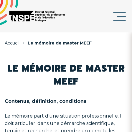
Panneau de gestion des cookies
au
d'Ariane
contenu
DE
principal
PAGE
Accueil
Le mémoire de master MEEF
LE MÉMOIRE DE MASTER
MEEF
Contenus, définition, conditions
Le mémoire part d’une situation professionnelle. Il
doit articuler, dans une démarche scientifique,
terrain et recherche, et prendre en compte les