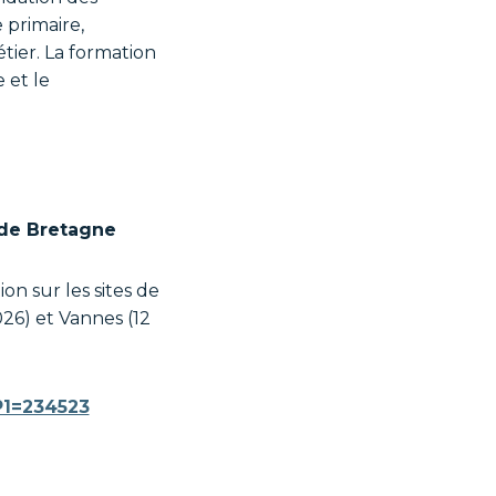
 primaire,
tier. La formation
 et le
 de Bretagne
n sur les sites de
026) et Vannes (12
?P1=234523