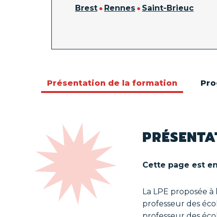
Brest
Rennes
Saint-Brieuc
rise d'études
idation des acquis - VAE, VES et VAPP
ls de la formation
Présentation de la formation
Pr
riptions
te de formation
PRÉSENTA
didatures 2026
Cette page est en
La LPE proposée à 
professeur des écol
professeur des éco