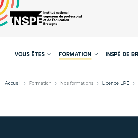
Panneau de gestion des cookies
au
d'Ariane
contenu
DE
principal
PAGE
principale
VOUS ÊTES
FORMATION
INSPÉ DE B
ence LPE
Étudiant
Présentation 
Accueil
Formation
Nos formations
Licence LPE
ter M2E
Enseignant
Instances
ter MEEF
Partenaire
Département
formation
éma des études
Axes forts du
formation
chologue de l'Éducation nationale