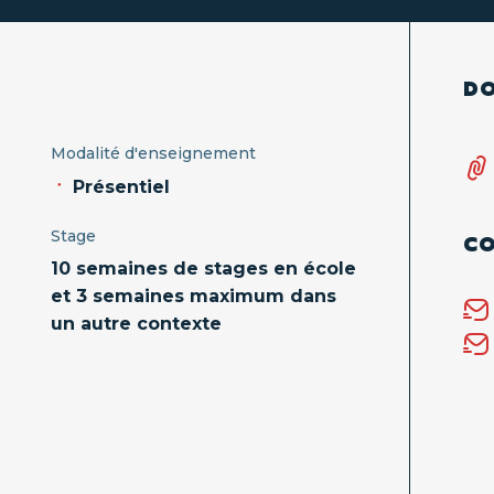
Certification CAPEFE
Projets de re
Éducation
ation
artistique
et
s
DO
culturelle
Égalité
l
Modalité d'enseignement
femmes
Présentiel
-
udiants
hommes
Stage
CO
 l'institut
Laïcité et
10 semaines de stages en école
valeurs de
et 3 semaines maximum dans
e
la
un autre contexte
République
Le
numérique
responsable