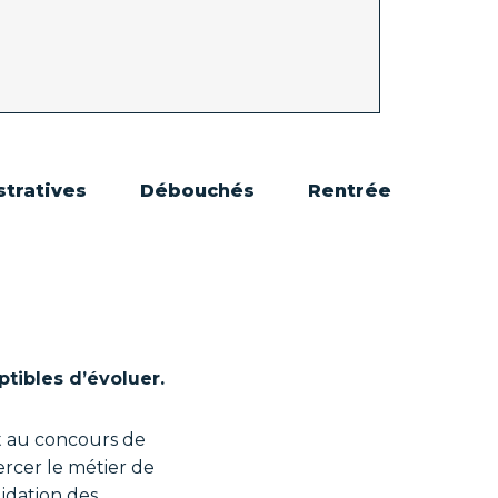
stratives
Débouchés
Rentrée
tibles d’évoluer.
t au concours de
ercer le métier de
idation des