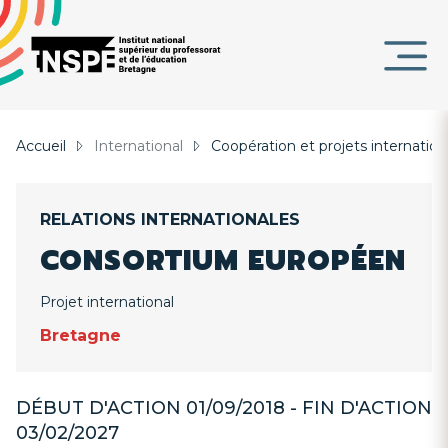
Panneau de gestion des cookies
au
d'Ariane
contenu
DE
principal
PAGE
Accueil
International
Coopération et projets internatio
RELATIONS INTERNATIONALES
CONSORTIUM EUROPÉEN
Projet international
Bretagne
DÉBUT D'ACTION
01/09/2018
-
FIN D'ACTION
03/02/2027