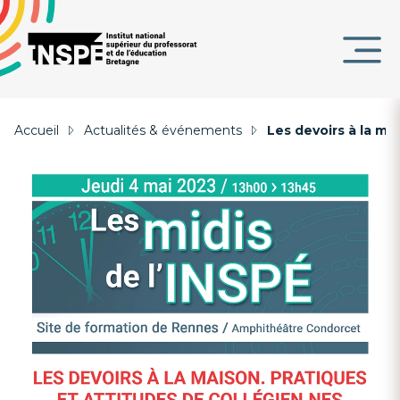
Panneau de gestion des cookies
au
d'Ariane
contenu
DE
principal
PAGE
Accueil
Actualités & événements
Les devoirs à la ma