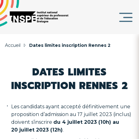
Panneau de gestion des cookies
au
d'Ariane
contenu
DE
principal
PAGE
Accueil
Dates limites inscription Rennes 2
DATES LIMITES
INSCRIPTION RENNES 2
Les candidats ayant accepté définitivement une
proposition d’admission au 17 juillet 2023 (inclus)
doivent s’inscrire
du 4 juillet 2023 (10h) au
20 juillet 2023 (12h)
.