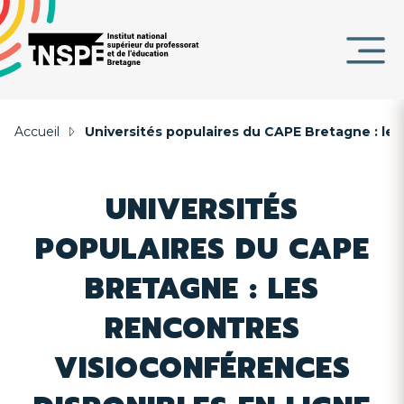
Panneau de gestion des cookies
au
d'Ariane
contenu
DE
principal
PAGE
Accueil
Universités populaires du CAPE Bretagne : les
UNIVERSITÉS
POPULAIRES DU CAPE
BRETAGNE : LES
RENCONTRES
VISIOCONFÉRENCES