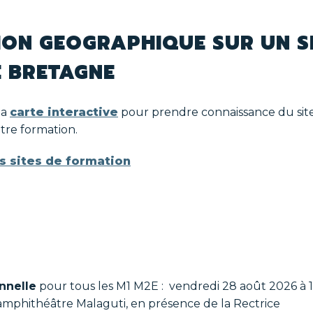
Certification CAPEFE
Projets de re
Éducation
ation
artistique
ION GEOGRAPHIQUE SUR UN SI
et
s
culturelle
E BRETAGNE
Égalité
l
femmes
la
carte interactive
pour prendre connaissance du sit
-
udiants
otre formation.
hommes
 l'institut
 sites de formation
Laïcité et
valeurs de
e
la
République
Le
numérique
responsable
onnelle
pour tous les M1 M2E : vendredi 28 août 2026 à 1
mphithéâtre Malaguti, en présence de la Rectrice