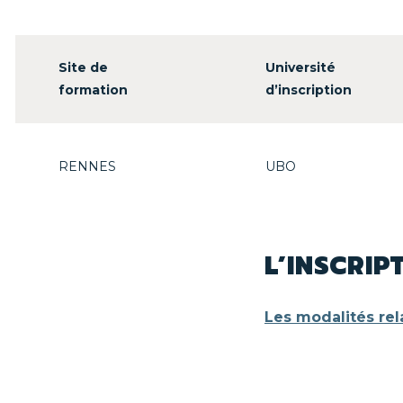
rise d'études
Site de
Université
formation
d’inscription
idation des acquis - VAE, VES et VAPP
ls de la formation
RENNES
UBO
riptions
te de formation
L’INSCRIP
didatures 2026
Les modalités rela