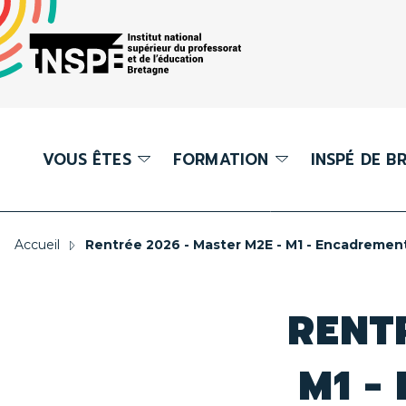
Panneau de gestion des cookies
au
d'Ariane
contenu
DE
principal
PAGE
principale
VOUS ÊTES
FORMATION
INSPÉ DE B
ence LPE
Étudiant
Présentation 
Accueil
Rentrée 2026 - Master M2E - M1 - Encadremen
ter M2E
Enseignant
Instances
RENT
ter MEEF
Partenaire
Département
formation
éma des études
M1 -
Axes forts du
formation
chologue de l'Éducation nationale