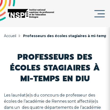
Panneau de gestion des cookies
au
d'Ariane
contenu
DE
principal
PAGE
Accueil
Professeurs des écoles stagiaires à mi-temps
PROFESSEURS DES
ÉCOLES STAGIAIRES À
MI-TEMPS EN DIU
Les lauréat(e)s du concours de professeur des
écoles de l’académie de Rennes sont affecté(e)s
dans un des quatre départements de l’académie