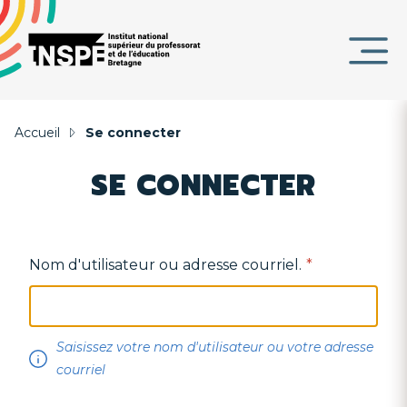
Panneau de gestion des cookies
au
d'Ariane
contenu
DE
principal
PAGE
Accueil
Se connecter
SE CONNECTER
Nom d'utilisateur ou adresse courriel.
Saisissez votre nom d'utilisateur ou votre adresse
courriel