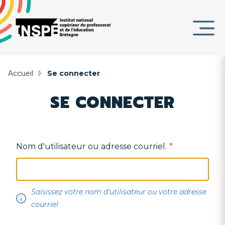
Panneau de gestion des cookies
au
d'Ariane
contenu
DE
principal
PAGE
Accueil
Se connecter
SE CONNECTER
Nom d'utilisateur ou adresse courriel.
Saisissez votre nom d'utilisateur ou votre adresse
courriel